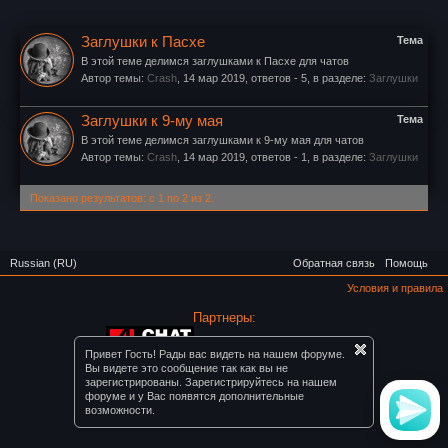
Заглушки к Пасхе
Тема
В этой теме делимся заглушками к Пасхе для чатов
Автор темы:
Crash
,
14 мар 2019
, ответов - 5, в разделе:
Заглушки
Заглушки к 9-му мая
Тема
В этой теме делимся заглушками к 9-му мая для чатов
Автор темы:
Crash
,
14 мар 2019
, ответов - 1, в разделе:
Заглушки
Показано результатов: с 1 по 2 из 2.
Russian (RU)
Обратная связь
Помощь
Условия и правила
Партнеры:
Привет Гость! Рады вас видеть на нашем форуме.
Форум Август Топ ©
Вы видете это сообщение так как вы не
зарегистрированы. Зарегистрируйтесь на нашем
форуме и у Вас появятся дополнительные
возможности.