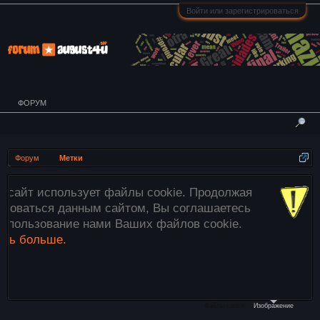
Войти или зарегистрироваться
ФОРУМ
Форум
Метки
т файлы cookie. Продолжая
Внимание! Все 
м сайтом, Вы соглашаетесь
загружаются тол
ми Ваших файлов cookie.
этого используй
файлы»
ниже и
необходимые из
компьютера в ок
Файлы cookie
Изображение