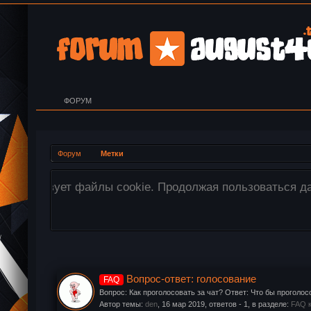
ФОРУМ
Форум
Метки
х файлов cookie.
Внимание! Все изображен
перетащите необходимые 
Вопрос-ответ: голосование
FAQ
Вопрос: Как проголосовать за чат? Ответ: Что бы проголос
Автор темы:
den
,
16 мар 2019
, ответов - 1, в разделе:
FAQ к