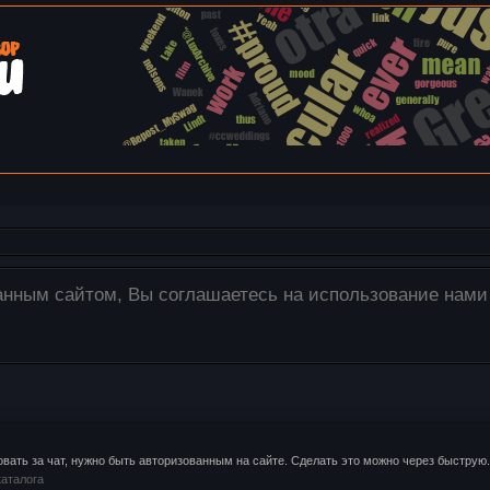
ия загружаются только на наш сервер! Для этого испол
изображения со своего компьютера в окно редактора.
овать за чат, нужно быть авторизованным на сайте. Сделать это можно через быструю.
аталога