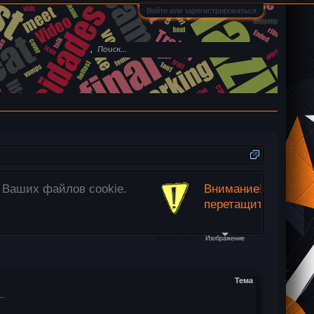
Войти или зарегистрироваться
ьзуйте кнопку
«Прикрепить файлы»
ниже или просто
Файлы cookie
Изображение
Тема
..