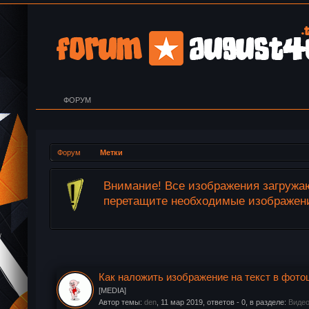
ФОРУМ
Форум
Метки
okie.
Внимание! Все изображения загружаю
перетащите необходимые изображения
Как наложить изображение на текст в фот
[MEDIA]
Автор темы:
den
,
11 мар 2019
, ответов - 0, в разделе:
Видео