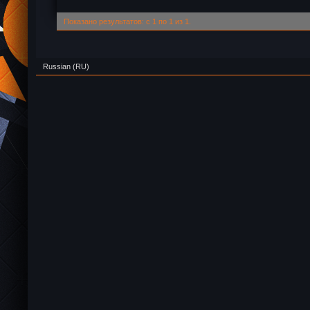
Показано результатов: с 1 по 1 из 1.
Russian (RU)