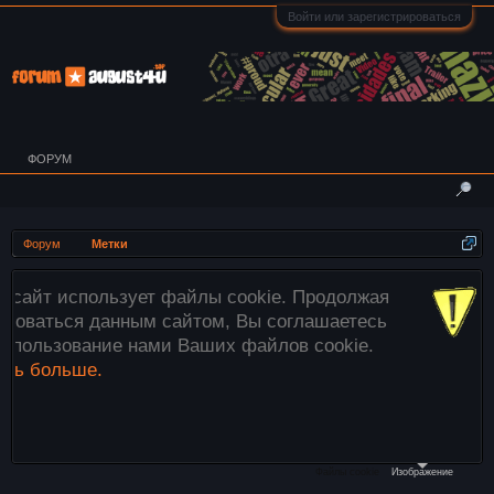
Войти или зарегистрироваться
ФОРУМ
Форум
Метки
т файлы cookie. Продолжая
Внимание! Все и
 сайтом, Вы соглашаетесь
загружаются тол
ми Ваших файлов cookie.
этого используй
файлы»
ниже ил
необходимые изо
компьютера в окн
Файлы cookie
Изображение