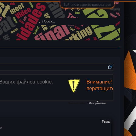
Войти или зарегистрироваться
ользуйте кнопку
«Прикрепить файлы»
ниже или просто
.
Файлы cookie
Изображение
Тема
e>