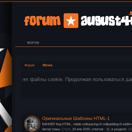
ФОРУМ
Форум
Метки
ших файлов cookie.
Внимание! Все изображ
перетащите необходимы
Оригинальные Шаблоны HTML-1
БАННЕР Код HTML: <table cellspacing=0 cellpadding=0 wi
Автор темы:
Crash
,
24 янв 2020
, ответов - 11, в разделе:
Ор