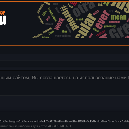
ения загружаются только на наш сервер! Для этого исп
е изображения со своего компьютера в окно редактора
dth=100% height=100%> <tr><th>%LOGO%</th><th width=100%>%BANNER%</th></tr> </tabl
игинальные шаблоны для чатов AUGUST4U.RU