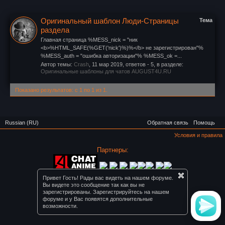
Оригинальный шаблон Люди-Страницы
Тема
раздела
Главная страница %MESS_nick = "ник
<b>%HTML_SAFE(%GET('nick')%)%</b> не зарегистрирован"%
%MESS_auth = "ошибка авторизации"% %MESS_ok =...
Автор темы:
Crash
,
11 мар 2019
, ответов - 5, в разделе:
Оригинальные шаблоны для чатов AUGUST4U.RU
Показано результатов: с 1 по 1 из 1.
Russian (RU)
Обратная связь
Помощь
Условия и правила
Партнеры:
Форум Август Топ ©
Привет Гость! Рады вас видеть на нашем форуме.
Вы видете это сообщение так как вы не
зарегистрированы. Зарегистрируйтесь на нашем
форуме и у Вас появятся дополнительные
возможности.