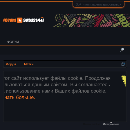
Войти или зарегистрироваться
ФОРУМ
Форум
Метки
льзует файлы cookie. Продолжая
Внимание!
данным сайтом, Вы соглашаетесь
загружаютс
ие нами Ваших файлов cookie.
этого испо
.
файлы»
ни
необходим
компьютера
Файлы cookie
Изображение