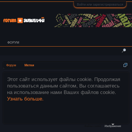
Войти или зарегистрироваться
ФОРУМ
Форум
Метки
спользует файлы cookie. Продолжая
Внимани
я данным сайтом, Вы соглашаетесь
загружа
вание нами Ваших файлов cookie.
этого и
ше.
файлы
необход
компьют
Файлы cookie
Изображение