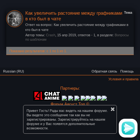
Как увеличить растояние между графниками
Тема
в кто был в чате
Ответ на вопрос: Как увеличить растояние между графниками в
кто был в чате
Автор темы:
Crash
,
15 апр 2019
, ответов - 1, в разделе:
Вопросы
по шаблонам
Показано результатов: с 1 по 1 из 1.
Russian (RU)
Обратная связь
Помощь
Условия и правила
Партнеры:
Форум Август Топ ©
Привет Гость! Рады вас видеть на нашем форуме.
Вы видете это сообщение так как вы не
зарегистрированы. Зарегистрируйтесь на нашем
форуме и у Вас появятся дополнительные
возможности.