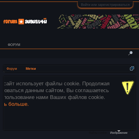
Войти или зарегистрироваться
ФОРУМ
Форум
Метки
зует файлы cookie. Продолжая
Внимание! Вс
ным сайтом, Вы соглашаетесь
загружаются 
 нами Ваших файлов cookie.
этого исполь
файлы»
ниже
необходимые 
компьютера в 
Файлы cookie
Изображение