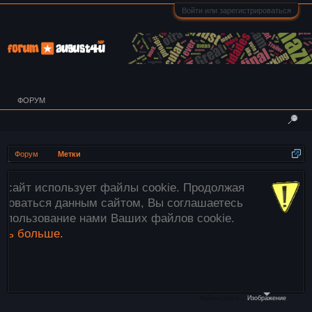
Войти или зарегистрироваться
ФОРУМ
Форум
Метки
ы cookie. Продолжая
Внимание! Все изобра
м, Вы соглашаетесь
загружаются только на
их файлов cookie.
этого используйте кно
файлы»
ниже или прос
необходимые изображен
компьютера в окно реда
Файлы cookie
Изображение