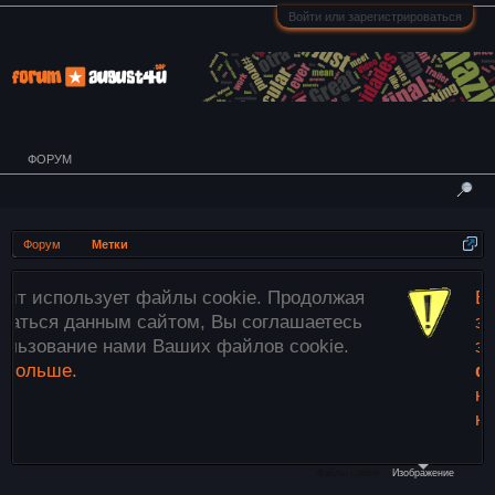
Войти или зарегистрироваться
ФОРУМ
Форум
Метки
файлы cookie. Продолжая
Внимание! Все из
сайтом, Вы соглашаетесь
загружаются тольк
 Ваших файлов cookie.
этого используйте
файлы»
ниже или
необходимые изоб
компьютера в окно
Файлы cookie
Изображение