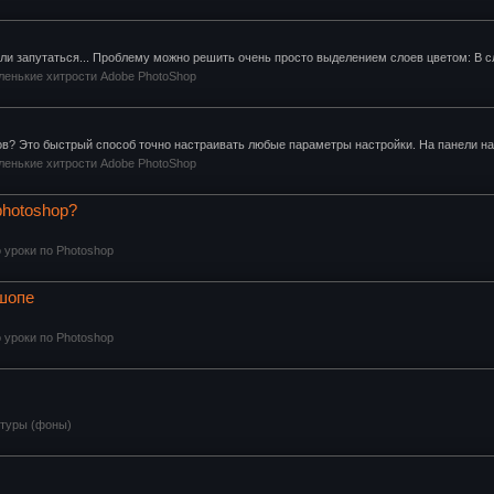
ли запутаться... Проблему можно решить очень просто выделением слоев цветом: В сл
ленькие хитрости Adobe PhotoShop
ов? Это быстрый способ точно настраивать любые параметры настройки. На панели на
ленькие хитрости Adobe PhotoShop
photoshop?
 уроки по Photoshop
ошопе
 уроки по Photoshop
стуры (фоны)