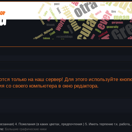
тся только на наш сервер! Для этого используйте кноп
 со своего компьютера в окно редактора.
резанная) 4. Пожелания (в каких цветах, предпочтения ) 5. Иметь терпение т.к. работа,..
еле:
Большие графические ники