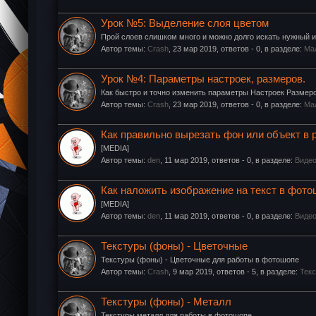
Урок №5: Выделение слоя цветом
Прой слоев слишком много и можно долго искать нужный и
Автор темы:
Crash
,
23 мар 2019
, ответов - 0, в разделе:
Ма
Урок №4: Параметры настроек, размеров.
Как быстро и точно изменить параметры Настроек Размер
Автор темы:
Crash
,
23 мар 2019
, ответов - 0, в разделе:
Ма
Как правильно вырезать фон или объект в 
[MEDIA]
Автор темы:
den
,
11 мар 2019
, ответов - 0, в разделе:
Видео
Как наложить изображение на текст в фот
[MEDIA]
Автор темы:
den
,
11 мар 2019
, ответов - 0, в разделе:
Видео
Текстуры (фоны) - Цветочные
Текстуры (фоны) - Цветочные для работы в фотошопе
Автор темы:
Crash
,
9 мар 2019
, ответов - 5, в разделе:
Тек
Текстуры (фоны) - Металл
Текстуры металл для работы в фотошопе