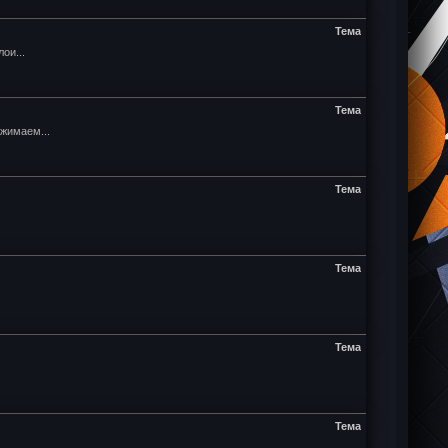
Тема
ои...
Тема
жимаем...
Тема
Тема
Тема
Тема