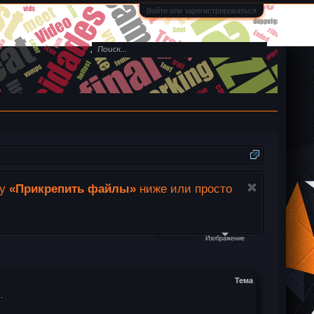
Войти или зарегистрироваться
ку
«Прикрепить файлы»
ниже или просто
Этот са
Узнать 
Файлы cookie
Изображение
Тема
.