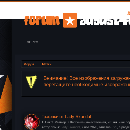
ФОРУМ
Форум
Метки
okie.
Внимание! Все изображения загружаю
перетащите необходимые изображения
Графнки от Lady Skandal
1. Ник 2. Размер 3. Картинка (качественная, 2-3 шт. и не об
Автор темы:
Lady Skandal
,
7 ноя 2020
, ответов - 21, в разд