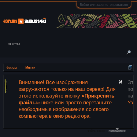
Войти или зарегистрироваться
ФОРУМ
Форум
Метки
ие! Все изображения
Этот сайт использ
ются только на наш сервер! Для
пользоваться данн
спользуйте кнопку
«Прикрепить
на использование 
»
ниже или просто перетащите
Узнать больше.
имые изображения со своего
ера в окно редактора.
Файлы cookie
Изображение