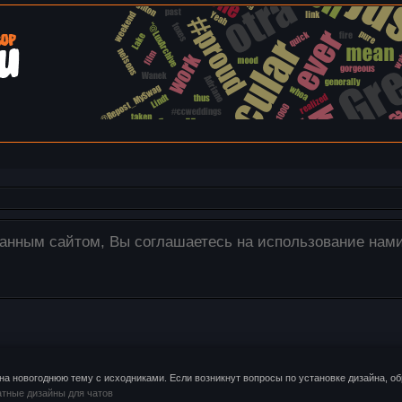
ия загружаются только на наш сервер! Для этого испол
изображения со своего компьютера в окно редактора.
на новогоднюю тему с исходниками. Если возникнут вопросы по установке дизайна, об
тные дизайны для чатов