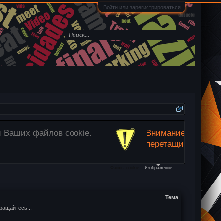
Войти или зарегистрироваться
ьзуйте кнопку
«Прикрепить файлы»
ниже или просто
Файлы cookie
Изображение
Тема
ращайтесь...