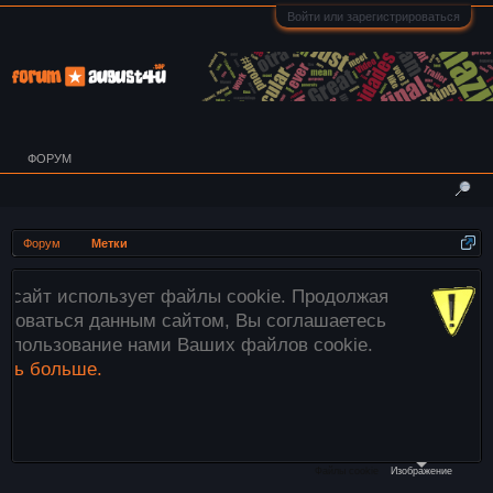
Войти или зарегистрироваться
ФОРУМ
Форум
Метки
зует файлы cookie. Продолжая
Внимание! Вс
ным сайтом, Вы соглашаетесь
загружаются 
 нами Ваших файлов cookie.
этого исполь
файлы»
ниже
необходимые 
компьютера в 
Файлы cookie
Изображение