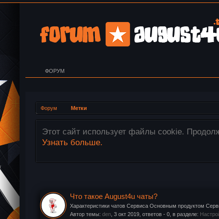
ФОРУМ
Форум
Метки
ие нами Ваших файлов cookie.
Внимание! В
перетащите
Что такое August4u чаты?
Характеристики чатов Сервиса Основным продуктом Серви
Автор темы:
den
,
3 окт 2019
, ответов - 0, в разделе:
Настро