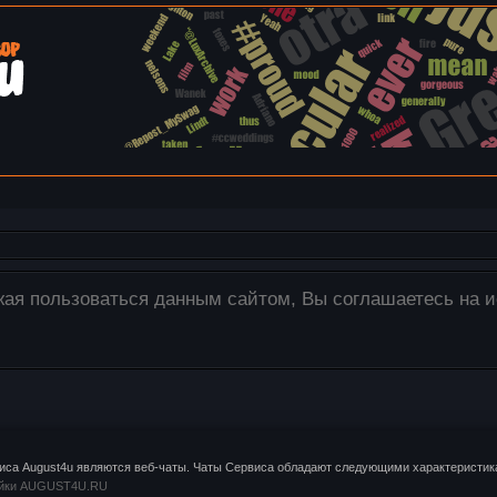
се изображения загружаются только на наш сервер! Дл
 необходимые изображения со своего компьютера в окно
са August4u являются веб-чаты. Чаты Сервиса обладают следующими характеристика
йки AUGUST4U.RU