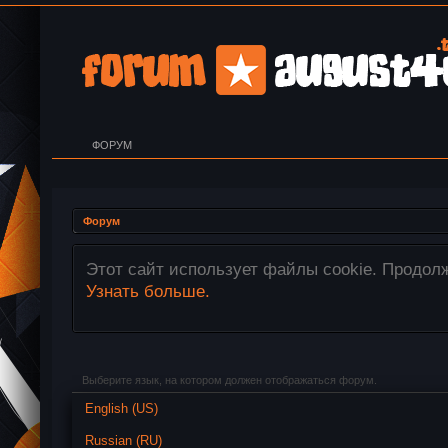
ФОРУМ
Форум
нами Ваших файлов cookie.
Внимание! Все 
перетащите нео
Выберите язык, на котором должен отображаться форум.
English (US)
Russian (RU)