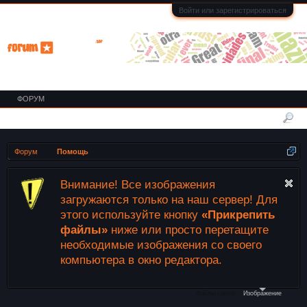
Войти или зарегистрироваться
ФОРУМ
Форум
Помощь
Внимание! Все изображения
загружаются только на наш сервер! Для
этого используйте кнопку
«Прикрепить
файлы»
ниже или просто перетащите
необходимые изображения со своего
компьютера в окно редактора.
Файлы cookie
Изображение