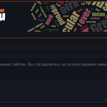
гружаются только на наш сервер! Для этого используйт
ажения со своего компьютера в окно редактора.
Д