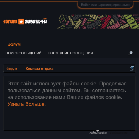
Войти или зарегистрироваться
ФОРУМ
ПОИСК СООБЩЕНИЙ
ПОСЛЕДНИЕ СООБЩЕНИЯ
Форум
Комната отдыха
пользует файлы cookie. Продолжая
Внимани
 данным сайтом, Вы соглашаетесь
загружаю
ание нами Ваших файлов cookie.
этого ис
е.
файлы»
необход
компьюте
Файлы cookie
Изображение